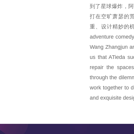
到了星球爆炸，阿
打在空旷萧瑟的
重、设计精妙的机器城中打
adventure comedy
Wang Zhangjun and
us that ATieda s
repair the space
through the dilem
work together to 
and exquisite desi